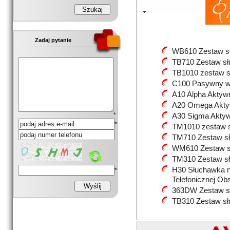
Zadaj pytanie
WB610 Zestaw sł
TB710 Zestaw sł
TB1010 zestaw 
C100 Pasywny wie
A10 Alpha Akty
A20 Omega Akt
*
A30 Sigma Akty
*
TM1010 zestaw 
TM710 Zestaw sł
WM610 Zestaw sł
TM310 Zestaw słu
H30 Słuchawka n
*
Telefonicznej Obs
363DW Zestaw s
TB310 Zestaw słu