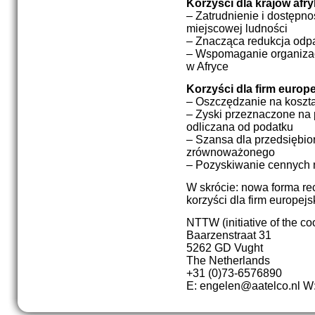
Korzyści dla krajów afr
– Zatrudnienie i dostępno
miejscowej ludności
– Znacząca redukcja odp
– Wspomaganie organizac
w Afryce
Korzyści dla firm europe
– Oszczędzanie na koszta
– Zyski przeznaczone na 
odliczana od podatku
– Szansa dla przedsiębio
zrównoważonego
– Pozyskiwanie cennych
W skrócie: nowa forma re
korzyści dla firm europejsk
NTTW (initiative of the c
Baarzenstraat 31
5262 GD Vught
The Netherlands
+31 (0)73-6576890
E: engelen@aatelco.nl W: