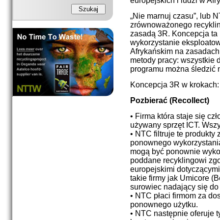
europejskich i ludzi w Afr
„Nie marnuj czasu”, lub 
zrównoważonego recykling
zasadą 3R. Koncepcja ta
wykorzystanie eksploato
Afrykańskim na zasadach 
metody pracy: wszystkie
programu można śledzić 
Koncepcja 3R w krokach:
Pozbierać (Recollect)
• Firma która staje się 
używany sprzęt ICT. Wszys
• NTC filtruje te produkty
ponownego wykorzystania. 
mogą być ponownie wykor
poddane recyklingowi zg
europejskimi dotyczącym
takie firmy jak Umicore (
surowiec nadający się d
• NTC płaci firmom za dos
ponownego użytku.
• NTC następnie oferuje 