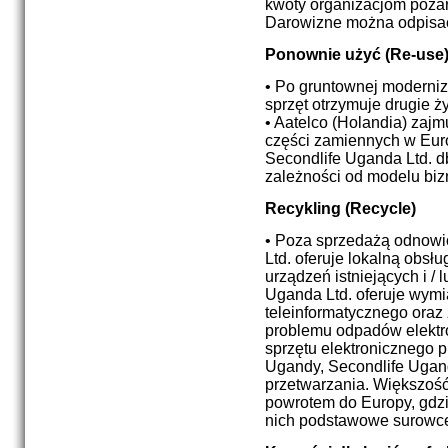
kwoty organizacjom poz
Darowizne można odpisać
Ponownie użyć (Re-use
• Po gruntownej moderniza
sprzęt otrzymuje drugie ży
• Aatelco (Holandia) zaj
części zamiennych w Eur
Secondlife Uganda Ltd. db
zależności od modelu biz
Recykling (Recycle)
• Poza sprzedażą odnowi
Ltd. oferuje lokalną obsł
urządzeń istniejących i /
Uganda Ltd. oferuje wymi
teleinformatycznego oraz
problemu odpadów elektron
sprzętu elektronicznego 
Ugandy, Secondlife Ugand
przetwarzania. Większoś
powrotem do Europy, gdzi
nich podstawowe surowce, t